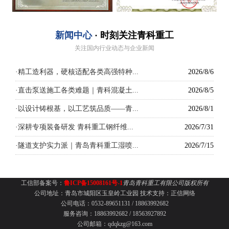
新闻中心
· 时刻关注青科重工
关注国内行业动态与企业新闻
·
精工造利器，硬核适配各类高强特种...
2026/8/6
·
直击泵送施工各类难题｜青科混凝土...
2026/8/5
·
以设计铸根基，以工艺筑品质——青...
2026/8/1
·
深耕专项装备研发 青科重工钢纤维...
2026/7/31
·
隧道支护实力派｜青岛青科重工湿喷...
2026/7/15
工信部备案号：
鲁ICP备15008161号-1
青岛青科重工有限公司版权所有
公司地址：青岛市城阳区玉皇岭工业园
技术支持：
正信网络
公司电话：0532-89651131 /
18863992682
服务咨询：18863992682 / 18563927892
公司邮箱：qdqkzg@163.com