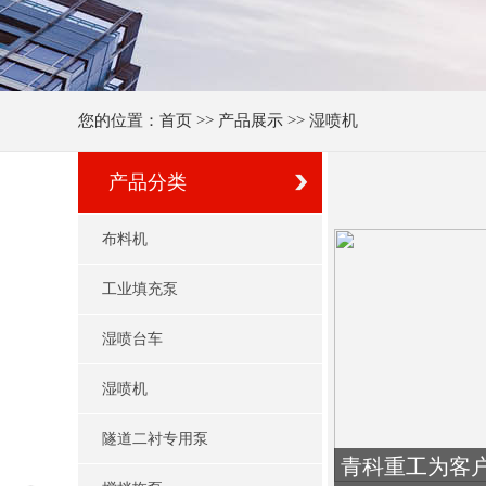
您的位置：
首页
>>
产品展示
>> 湿喷机
产品分类
布料机
工业填充泵
湿喷台车
湿喷机
隧道二衬专用泵
青科重工为客