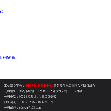
案
种物料输...
工信部备案号：
鲁ICP备15008161号-1
青岛青科重工有限公司版权所有
公司地址：青岛市城阳区玉皇岭工业园
技术支持：
正信网络
公司电话：0532-89651131 /
18863992682
服务咨询：18863992682 / 18563927892
公司邮箱：qdqkzg@163.com