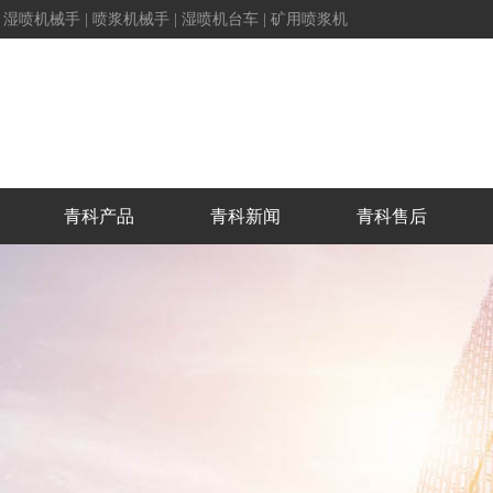
|
湿喷机械手
|
喷浆机械手
|
湿喷机台车
|
矿用喷浆机
青科产品
青科新闻
青科售后