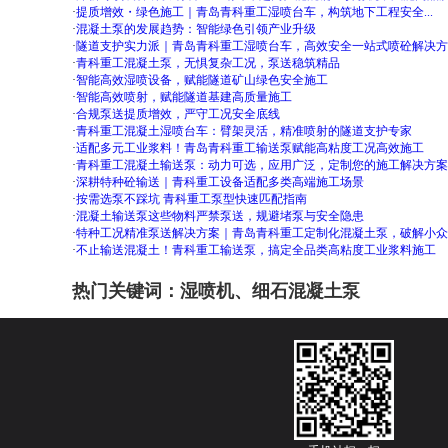
·
提质增效・绿色施工｜青岛青科重工湿喷台车，构筑地下工程安全...
·
混凝土泵的发展趋势：智能绿色引领产业升级​
·
隧道支护实力派｜青岛青科重工湿喷台车，高效安全一站式喷砼解决方
·
青科重工混凝土泵，无惧复杂工况，泵送稳筑精品
·
智能高效湿喷设备，赋能隧道矿山绿色安全施工
·
智能高效喷射，赋能隧道基建高质量施工
·
合规泵送提质增效，严守工况安全底线
·
青科重工混凝土湿喷台车：臂架灵活，精准喷射的隧道支护专家
·
适配多元工业浆料！青岛青科重工输送泵赋能高粘度工况高效施工
·
青科重工混凝土输送泵：动力可选，应用广泛，定制您的施工解决方案
·
深耕特种砼输送｜青科重工设备适配多类高端施工场景
·
按需选泵不踩坑 青科重工泵型快速匹配指南
·
混凝土输送泵这些物料严禁泵送，规避堵泵与安全隐患
·
特种工况精准泵送解决方案｜青岛青科重工定制化混凝土泵，破解小众特
·
不止输送混凝土！青科重工输送泵，搞定全品类高粘度工业浆料施工
热门关键词：
湿喷机
、
细石混凝土泵