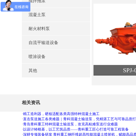
搅拌拖泵
类
混凝土泵
查
耐火材料泵
自流平输送设备
喷涂设备
SPJ
其他
类
查
相关资讯
·
精工造利器，硬核适配各类高强特种混凝土施工
·
直击泵送施工各类难题｜青科混凝土输送泵，凭精湛工艺与可靠品质打造
·
青岛青科重工特种混凝土输送泵，攻克高粘难泵送行业难题
·
以设计铸根基，以工艺筑品质——青科重工匠心打造可靠工程装备
·
深耕专项装备研发 青科重工钢纤维超高性能混凝土喷射机，赋能高品