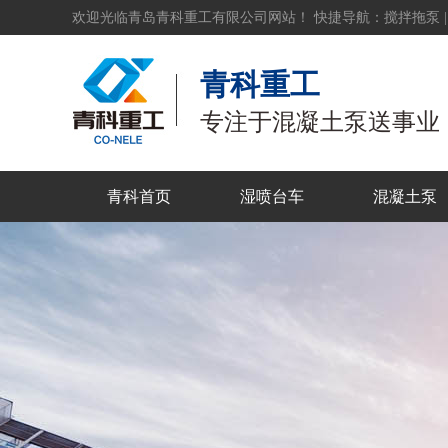
欢迎光临青岛青科重工有限公司网站！ 快捷导航：
搅拌拖泵
青科重工
专注于混凝土泵送事业
青科首页
湿喷台车
混凝土泵