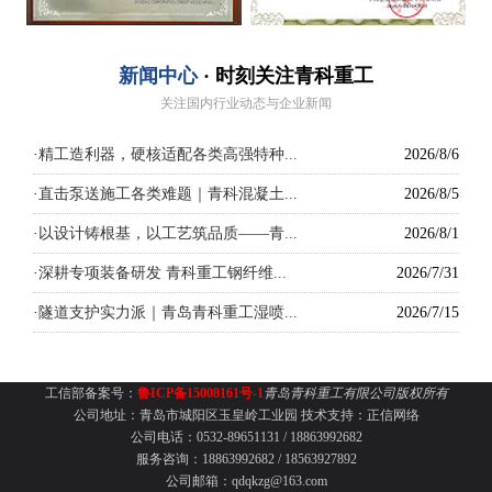
新闻中心
· 时刻关注青科重工
关注国内行业动态与企业新闻
·
精工造利器，硬核适配各类高强特种...
2026/8/6
·
直击泵送施工各类难题｜青科混凝土...
2026/8/5
·
以设计铸根基，以工艺筑品质——青...
2026/8/1
·
深耕专项装备研发 青科重工钢纤维...
2026/7/31
·
隧道支护实力派｜青岛青科重工湿喷...
2026/7/15
工信部备案号：
鲁ICP备15008161号-1
青岛青科重工有限公司版权所有
公司地址：青岛市城阳区玉皇岭工业园
技术支持：
正信网络
公司电话：0532-89651131 /
18863992682
服务咨询：18863992682 / 18563927892
公司邮箱：qdqkzg@163.com