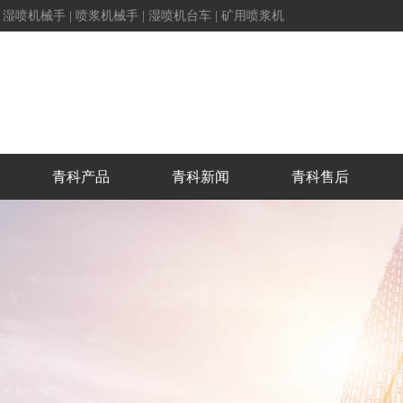
|
湿喷机械手
|
喷浆机械手
|
湿喷机台车
|
矿用喷浆机
青科产品
青科新闻
青科售后