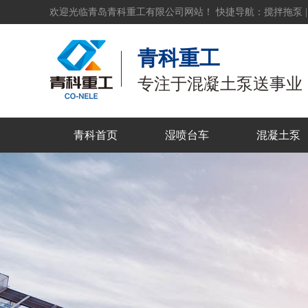
欢迎光临青岛青科重工有限公司网站！ 快捷导航：
搅拌拖泵
青科重工
专注于混凝土泵送事业
青科首页
湿喷台车
混凝土泵