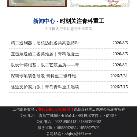
新闻中心
· 时刻关注青科重工
关注国内行业动态与企业新闻
·
精工造利器，硬核适配各类高强特种...
2026/8/6
·
直击泵送施工各类难题｜青科混凝土...
2026/8/5
·
以设计铸根基，以工艺筑品质——青...
2026/8/1
·
深耕专项装备研发 青科重工钢纤维...
2026/7/31
·
隧道支护实力派｜青岛青科重工湿喷...
2026/7/15
工信部备案号：
鲁ICP备15008161号-1
青岛青科重工有限公司版权所有
公司地址：青岛市城阳区玉皇岭工业园
技术支持：
正信网络
公司电话：0532-89651131 /
18863992682
服务咨询：18863992682 / 18563927892
公司邮箱：qdqkzg@163.com