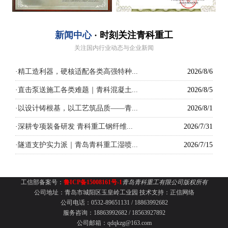
新闻中心
· 时刻关注青科重工
关注国内行业动态与企业新闻
·
精工造利器，硬核适配各类高强特种...
2026/8/6
·
直击泵送施工各类难题｜青科混凝土...
2026/8/5
·
以设计铸根基，以工艺筑品质——青...
2026/8/1
·
深耕专项装备研发 青科重工钢纤维...
2026/7/31
·
隧道支护实力派｜青岛青科重工湿喷...
2026/7/15
工信部备案号：
鲁ICP备15008161号-1
青岛青科重工有限公司版权所有
公司地址：青岛市城阳区玉皇岭工业园
技术支持：
正信网络
公司电话：0532-89651131 /
18863992682
服务咨询：18863992682 / 18563927892
公司邮箱：qdqkzg@163.com