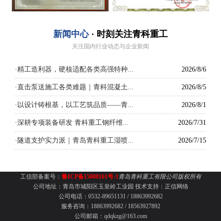
新闻中心
· 时刻关注青科重工
关注国内行业动态与企业新闻
·
精工造利器，硬核适配各类高强特种...
2026/8/6
·
直击泵送施工各类难题｜青科混凝土...
2026/8/5
·
以设计铸根基，以工艺筑品质——青...
2026/8/1
·
深耕专项装备研发 青科重工钢纤维...
2026/7/31
·
隧道支护实力派｜青岛青科重工湿喷...
2026/7/15
工信部备案号：
鲁ICP备15008161号-1
青岛青科重工有限公司版权所有
公司地址：青岛市城阳区玉皇岭工业园
技术支持：
正信网络
公司电话：0532-89651131 /
18863992682
服务咨询：18863992682 / 18563927892
公司邮箱：qdqkzg@163.com