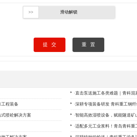
>>
滑动解锁
·
直击泵送施工各类难题｜青科混凝
靠工程装备
·
深耕专项装备研发 青科重工钢
站式喷砼解决方案
·
智能高效湿喷设备，赋能隧道矿
·
适配多元工业浆料！青岛青科重