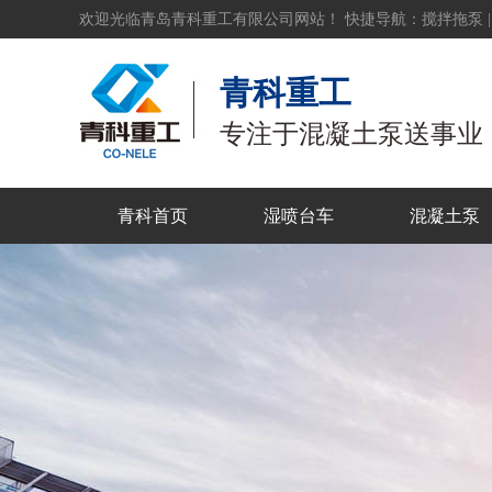
欢迎光临青岛青科重工有限公司网站！ 快捷导航：
搅拌拖泵
青科重工
专注于混凝土泵送事业
青科首页
湿喷台车
混凝土泵