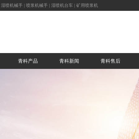
|
湿喷机械手
|
喷浆机械手
|
湿喷机台车
|
矿用喷浆机
青科产品
青科新闻
青科售后