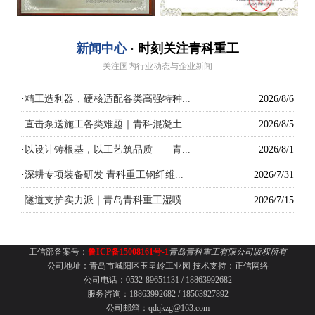
新闻中心
· 时刻关注青科重工
关注国内行业动态与企业新闻
·
精工造利器，硬核适配各类高强特种...
2026/8/6
·
直击泵送施工各类难题｜青科混凝土...
2026/8/5
·
以设计铸根基，以工艺筑品质——青...
2026/8/1
·
深耕专项装备研发 青科重工钢纤维...
2026/7/31
·
隧道支护实力派｜青岛青科重工湿喷...
2026/7/15
工信部备案号：
鲁ICP备15008161号-1
青岛青科重工有限公司版权所有
公司地址：青岛市城阳区玉皇岭工业园
技术支持：
正信网络
公司电话：0532-89651131 /
18863992682
服务咨询：18863992682 / 18563927892
公司邮箱：qdqkzg@163.com