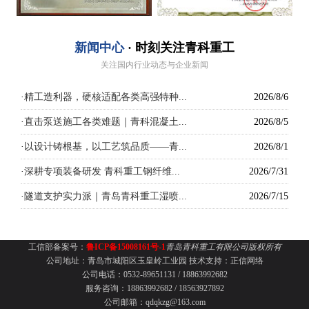
新闻中心
· 时刻关注青科重工
关注国内行业动态与企业新闻
·
精工造利器，硬核适配各类高强特种...
2026/8/6
·
直击泵送施工各类难题｜青科混凝土...
2026/8/5
·
以设计铸根基，以工艺筑品质——青...
2026/8/1
·
深耕专项装备研发 青科重工钢纤维...
2026/7/31
·
隧道支护实力派｜青岛青科重工湿喷...
2026/7/15
工信部备案号：
鲁ICP备15008161号-1
青岛青科重工有限公司版权所有
公司地址：青岛市城阳区玉皇岭工业园
技术支持：
正信网络
公司电话：0532-89651131 /
18863992682
服务咨询：18863992682 / 18563927892
公司邮箱：qdqkzg@163.com