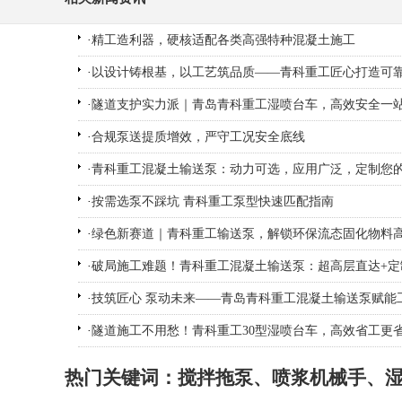
·
精工造利器，硬核适配各类高强特种混凝土施工
·
以设计铸根基，以工艺筑品质——青科重工匠心打造可
·
隧道支护实力派｜青岛青科重工湿喷台车，高效安全一
·
合规泵送提质增效，严守工况安全底线
·
青科重工混凝土输送泵：动力可选，应用广泛，定制您
·
按需选泵不踩坑 青科重工泵型快速匹配指南
·
绿色新赛道｜青科重工输送泵，解锁环保流态固化物料
·
破局施工难题！青科重工混凝土输送泵：超高层直达+定
·
技筑匠心 泵动未来——青岛青科重工混凝土输送泵赋能
·
隧道施工不用愁！青科重工30型湿喷台车，高效省工更
热门关键词：
搅拌拖泵
、
喷浆机械手
、