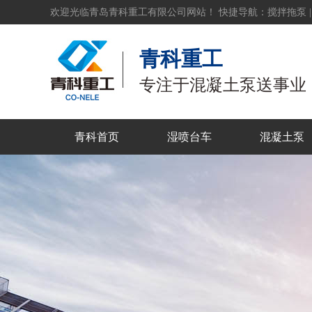
欢迎光临青岛青科重工有限公司网站！ 快捷导航：
搅拌拖泵
青科重工
专注于混凝土泵送事业
青科首页
湿喷台车
混凝土泵