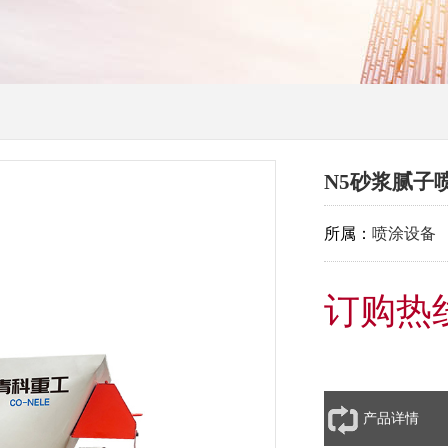
N5砂浆腻子
所属：
喷涂设备
订购热线：
产品详情