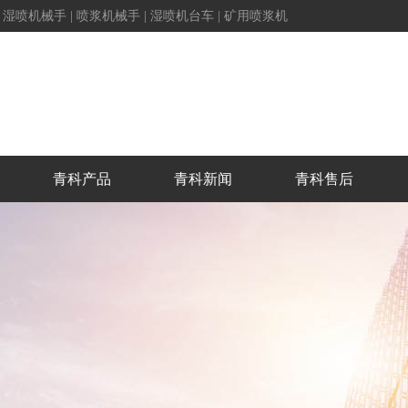
|
湿喷机械手
|
喷浆机械手
|
湿喷机台车
|
矿用喷浆机
青科产品
青科新闻
青科售后