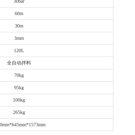
30bar
60m
30m
3mm
120L
全自动拌料
70kg
95kg
100kg
265kg
20mm*645mm*1573mm