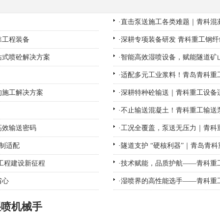
·
直击泵送施工各类难题｜青科混凝
靠工程装备
·
深耕专项装备研发 青科重工钢
站式喷砼解决方案
·
智能高效湿喷设备，赋能隧道矿
·
适配多元工业浆料！青岛青科重
的施工解决方案
·
深耕特种砼输送｜青科重工设备
·
不止输送混凝土！青科重工输送
高效输送密码
·
工况全覆盖，泵送无压力｜青科
制适配
·
隧道支护 “硬核利器”｜青岛青
工程建设新征程
·
技术赋能，品质护航——青科重工
省心
·
湿喷界的高性能选手——青科重
湿喷机械手