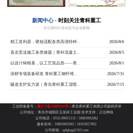
新闻中心
· 时刻关注青科重工
关注国内行业动态与企业新闻
·
精工造利器，硬核适配各类高强特种...
2026/8/6
·
直击泵送施工各类难题｜青科混凝土...
2026/8/5
·
以设计铸根基，以工艺筑品质——青...
2026/8/1
·
深耕专项装备研发 青科重工钢纤维...
2026/7/31
·
隧道支护实力派｜青岛青科重工湿喷...
2026/7/15
工信部备案号：
鲁ICP备15008161号-1
青岛青科重工有限公司版权所有
公司地址：青岛市城阳区玉皇岭工业园
技术支持：
正信网络
公司电话：0532-89651131 /
18863992682
服务咨询：18863992682 / 18563927892
公司邮箱：qdqkzg@163.com