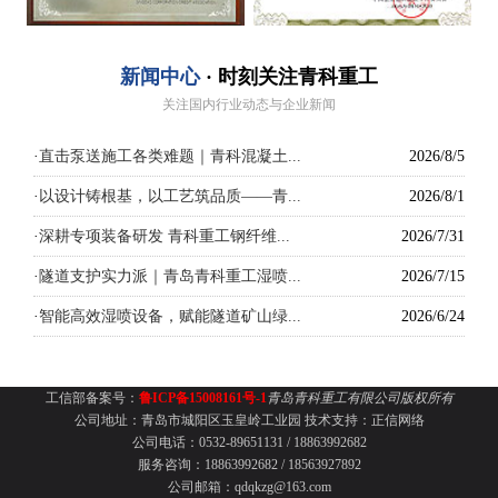
新闻中心
· 时刻关注青科重工
关注国内行业动态与企业新闻
·
直击泵送施工各类难题｜青科混凝土...
2026/8/5
·
以设计铸根基，以工艺筑品质——青...
2026/8/1
·
深耕专项装备研发 青科重工钢纤维...
2026/7/31
·
隧道支护实力派｜青岛青科重工湿喷...
2026/7/15
·
智能高效湿喷设备，赋能隧道矿山绿...
2026/6/24
工信部备案号：
鲁ICP备15008161号-1
青岛青科重工有限公司版权所有
公司地址：青岛市城阳区玉皇岭工业园
技术支持：
正信网络
公司电话：0532-89651131 /
18863992682
服务咨询：18863992682 / 18563927892
公司邮箱：qdqkzg@163.com