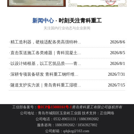
新闻中心
· 时刻关注青科重工
关注国内行业动态与企业新闻
·
精工造利器，硬核适配各类高强特种...
2026/8/6
·
直击泵送施工各类难题｜青科混凝土...
2026/8/5
·
以设计铸根基，以工艺筑品质——青...
2026/8/1
·
深耕专项装备研发 青科重工钢纤维...
2026/7/31
·
隧道支护实力派｜青岛青科重工湿喷...
2026/7/15
工信部备案号：
鲁ICP备15008161号-1
青岛青科重工有限公司版权所有
公司地址：青岛市城阳区玉皇岭工业园
技术支持：
正信网络
公司电话：0532-89651131 /
18863992682
服务咨询：18863992682 / 18563927892
公司邮箱：qdqkzg@163.com