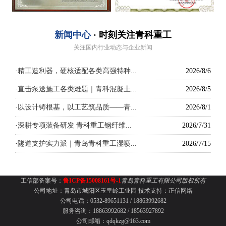
新闻中心
· 时刻关注青科重工
关注国内行业动态与企业新闻
·
精工造利器，硬核适配各类高强特种...
2026/8/6
·
直击泵送施工各类难题｜青科混凝土...
2026/8/5
·
以设计铸根基，以工艺筑品质——青...
2026/8/1
·
深耕专项装备研发 青科重工钢纤维...
2026/7/31
·
隧道支护实力派｜青岛青科重工湿喷...
2026/7/15
工信部备案号：
鲁ICP备15008161号-1
青岛青科重工有限公司版权所有
公司地址：青岛市城阳区玉皇岭工业园
技术支持：
正信网络
公司电话：0532-89651131 /
18863992682
服务咨询：18863992682 / 18563927892
公司邮箱：qdqkzg@163.com