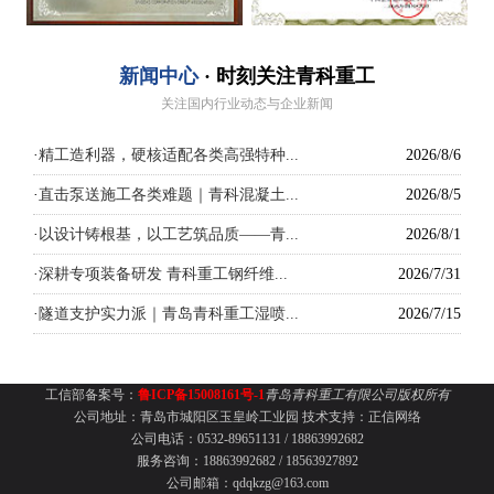
新闻中心
· 时刻关注青科重工
关注国内行业动态与企业新闻
·
精工造利器，硬核适配各类高强特种...
2026/8/6
·
直击泵送施工各类难题｜青科混凝土...
2026/8/5
·
以设计铸根基，以工艺筑品质——青...
2026/8/1
·
深耕专项装备研发 青科重工钢纤维...
2026/7/31
·
隧道支护实力派｜青岛青科重工湿喷...
2026/7/15
工信部备案号：
鲁ICP备15008161号-1
青岛青科重工有限公司版权所有
公司地址：青岛市城阳区玉皇岭工业园
技术支持：
正信网络
公司电话：0532-89651131 /
18863992682
服务咨询：18863992682 / 18563927892
公司邮箱：qdqkzg@163.com