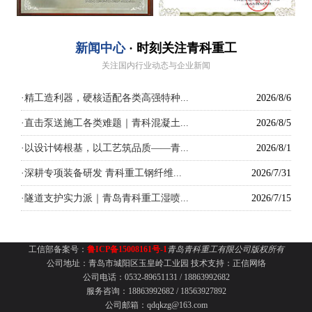
新闻中心
· 时刻关注青科重工
关注国内行业动态与企业新闻
·
精工造利器，硬核适配各类高强特种...
2026/8/6
·
直击泵送施工各类难题｜青科混凝土...
2026/8/5
·
以设计铸根基，以工艺筑品质——青...
2026/8/1
·
深耕专项装备研发 青科重工钢纤维...
2026/7/31
·
隧道支护实力派｜青岛青科重工湿喷...
2026/7/15
工信部备案号：
鲁ICP备15008161号-1
青岛青科重工有限公司版权所有
公司地址：青岛市城阳区玉皇岭工业园
技术支持：
正信网络
公司电话：0532-89651131 /
18863992682
服务咨询：18863992682 / 18563927892
公司邮箱：qdqkzg@163.com