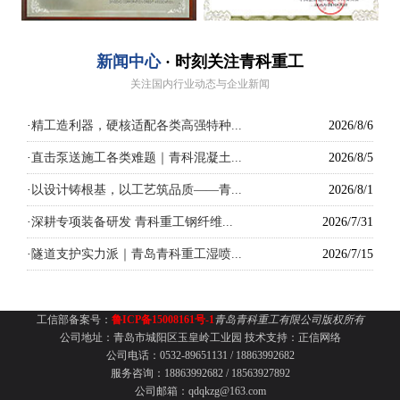
新闻中心
· 时刻关注青科重工
关注国内行业动态与企业新闻
·
精工造利器，硬核适配各类高强特种...
2026/8/6
·
直击泵送施工各类难题｜青科混凝土...
2026/8/5
·
以设计铸根基，以工艺筑品质——青...
2026/8/1
·
深耕专项装备研发 青科重工钢纤维...
2026/7/31
·
隧道支护实力派｜青岛青科重工湿喷...
2026/7/15
工信部备案号：
鲁ICP备15008161号-1
青岛青科重工有限公司版权所有
公司地址：青岛市城阳区玉皇岭工业园
技术支持：
正信网络
公司电话：0532-89651131 /
18863992682
服务咨询：18863992682 / 18563927892
公司邮箱：qdqkzg@163.com