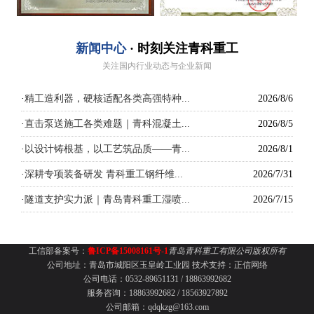
新闻中心
· 时刻关注青科重工
关注国内行业动态与企业新闻
·
精工造利器，硬核适配各类高强特种...
2026/8/6
·
直击泵送施工各类难题｜青科混凝土...
2026/8/5
·
以设计铸根基，以工艺筑品质——青...
2026/8/1
·
深耕专项装备研发 青科重工钢纤维...
2026/7/31
·
隧道支护实力派｜青岛青科重工湿喷...
2026/7/15
工信部备案号：
鲁ICP备15008161号-1
青岛青科重工有限公司版权所有
公司地址：青岛市城阳区玉皇岭工业园
技术支持：
正信网络
公司电话：0532-89651131 /
18863992682
服务咨询：18863992682 / 18563927892
公司邮箱：qdqkzg@163.com