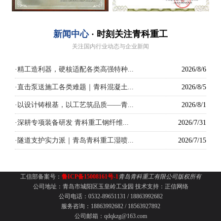
新闻中心
· 时刻关注青科重工
关注国内行业动态与企业新闻
·
精工造利器，硬核适配各类高强特种...
2026/8/6
·
直击泵送施工各类难题｜青科混凝土...
2026/8/5
·
以设计铸根基，以工艺筑品质——青...
2026/8/1
·
深耕专项装备研发 青科重工钢纤维...
2026/7/31
·
隧道支护实力派｜青岛青科重工湿喷...
2026/7/15
工信部备案号：
鲁ICP备15008161号-1
青岛青科重工有限公司版权所有
公司地址：青岛市城阳区玉皇岭工业园
技术支持：
正信网络
公司电话：0532-89651131 /
18863992682
服务咨询：18863992682 / 18563927892
公司邮箱：qdqkzg@163.com