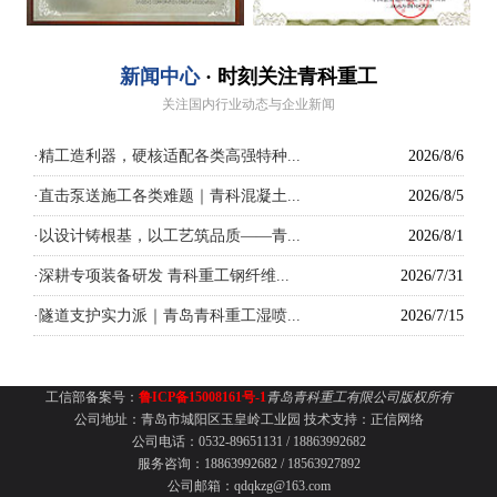
新闻中心
· 时刻关注青科重工
关注国内行业动态与企业新闻
·
精工造利器，硬核适配各类高强特种...
2026/8/6
·
直击泵送施工各类难题｜青科混凝土...
2026/8/5
·
以设计铸根基，以工艺筑品质——青...
2026/8/1
·
深耕专项装备研发 青科重工钢纤维...
2026/7/31
·
隧道支护实力派｜青岛青科重工湿喷...
2026/7/15
工信部备案号：
鲁ICP备15008161号-1
青岛青科重工有限公司版权所有
公司地址：青岛市城阳区玉皇岭工业园
技术支持：
正信网络
公司电话：0532-89651131 /
18863992682
服务咨询：18863992682 / 18563927892
公司邮箱：qdqkzg@163.com