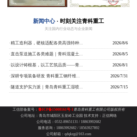
新闻中心
· 时刻关注青科重工
关注国内行业动态与企业新闻
·
精工造利器，硬核适配各类高强特种...
2026/8/6
·
直击泵送施工各类难题｜青科混凝土...
2026/8/5
·
以设计铸根基，以工艺筑品质——青...
2026/8/1
·
深耕专项装备研发 青科重工钢纤维...
2026/7/31
·
隧道支护实力派｜青岛青科重工湿喷...
2026/7/15
工信部备案号：
鲁ICP备15008161号-1
青岛青科重工有限公司版权所有
公司地址：青岛市城阳区玉皇岭工业园
技术支持：
正信网络
公司电话：0532-89651131 /
18863992682
服务咨询：18863992682 / 18563927892
公司邮箱：qdqkzg@163.com