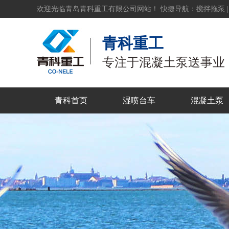
欢迎光临青岛青科重工有限公司网站！ 快捷导航：
搅拌拖泵
青科重工
专注于混凝土泵送事业
青科首页
湿喷台车
混凝土泵