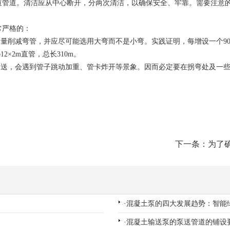
道。清洁应从中心断开，分两次清洁，以确保安全、牢靠。需要注意的
严格的：
削减弯管，并应尽可能选用大弯而不是小弯。实践证明，每增设一个90o×
φ12×2m直管，总长310m。
送，会遇到管子跳动加重、管卡炸开等景象。因而必定要在拐弯处及一些
下一条：为了确
·
混凝土泵的四大发展趋势：智能绿
·
混凝土输送泵的泵送管道的铺设