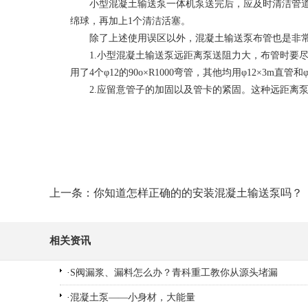
小型混凝土输送泵一体机泵送完后，应及时清洁管道管
绵球，再加上1个清洁活塞。
除了上述使用误区以外，混凝土输送泵布管也是非常
1.小型混凝土输送泵远距离泵送阻力大，布管时要尽量
用了4个φ12的90o×R1000弯管，其他均用φ12×3m直管和
2.应留意管子的加固以及管卡的紧固。这种远距离泵
上一条：你知道怎样正确的的安装混凝土输送泵吗？
相关资讯
·
S阀漏浆、漏料怎么办？青科重工教你从源头堵漏
·
混凝土泵——小身材，大能量