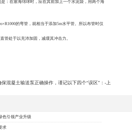
是：在塞海绵球时，应在其前加上一个水泥袋，用两个海
R1000的弯管，就相当于添加5m水平管。所以布管时仅
直管处于以充沛加固，减缓其冲击力。
保混凝土输送泵正确操作，谨记以下四个“误区”：-上
色引领产业升级​
要求