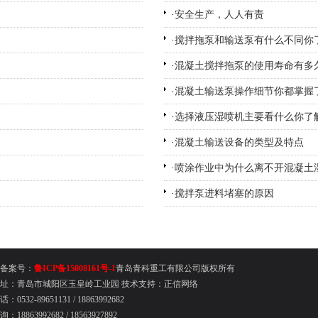
·
安全生产，人人有责
·
搅拌拖泵和输送泵有什么不同你
·
混凝土搅拌拖泵的使用寿命有多
·
混凝土输送泵操作细节你都掌握
·
选择液压湿喷机主要看什么你了
·
混凝土输送设备的类型及特点
·
喷涂作业中为什么离不开混凝土
·
搅拌泵进料堵塞的原因
备案号：
鲁ICP备15008161号-1
青岛青科重工有限公司版权所有
址：青岛市城阳区玉皇岭工业园
技术支持：
正信网络
：0532-89651131 /
18863992682
18863992682 / 18563927892