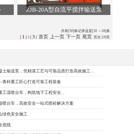
备
ZJB-20A型自流平搅拌输送泵
类名:自流平输送设备
查看详细介绍
共有[50]条记录这是[10 ～18]条
1
3
首页
上一页
下一页
尾页
[
]
2
[
]
页次:2/6页
土输送泵，凭精湛工艺与可靠品质打造高效施工...
—青科重工匠心打造可靠工程装备
工湿喷台车，构筑地下工程安全...
湿喷台车，高效安全一站式喷砼解决方案
山绿色安全施工
全底线