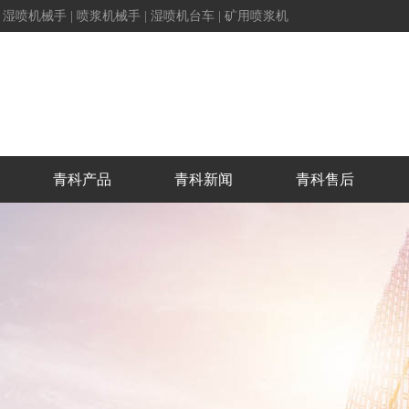
|
湿喷机械手
|
喷浆机械手
|
湿喷机台车
|
矿用喷浆机
青科产品
青科新闻
青科售后