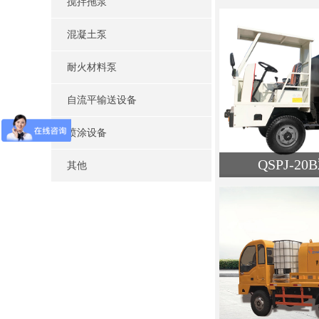
搅拌拖泵
类名
查
混凝土泵
耐火材料泵
自流平输送设备
喷涂设备
QSPJ-
其他
类
查