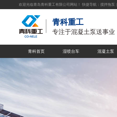
欢迎光临青岛青科重工有限公司网站！ 快捷导航：
搅拌拖泵
青科重工
专注于混凝土泵送事业
青科首页
湿喷台车
混凝土泵