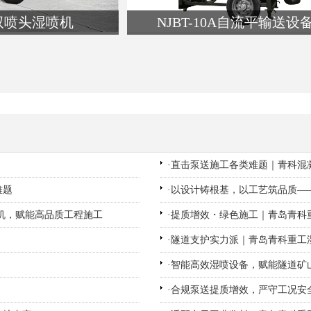
双喷头湿喷机
NJBT-10A自流平输送设
名:湿喷机
类名:自流平输送设备
看详细介绍
查看详细介绍
·
直击泵送施工各类难题｜青科混凝
难题
·
以设计铸根基，以工艺筑品质—
机，赋能高品质工程施工
·
提质增效・绿色施工｜青岛青科重
·
隧道支护实力派｜青岛青科重工
·
智能高效湿喷设备，赋能隧道矿
·
合规泵送提质增效，严守工况安