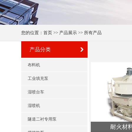
您的位置：
首页
>>
产品展示
>> 所有产品
产品分类
布料机
工业填充泵
湿喷台车
湿喷机
隧道二衬专用泵
耐火材