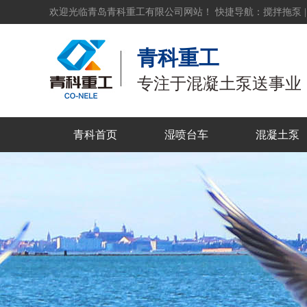
欢迎光临青岛青科重工有限公司网站！ 快捷导航：
搅拌拖泵
青科重工
专注于混凝土泵送事业
青科首页
湿喷台车
混凝土泵