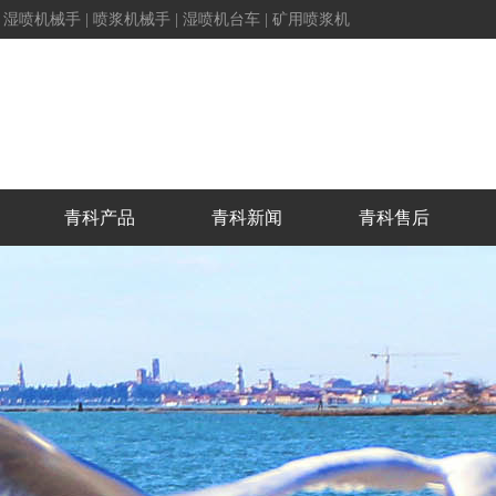
|
湿喷机械手
|
喷浆机械手
|
湿喷机台车
|
矿用喷浆机
青科产品
青科新闻
青科售后