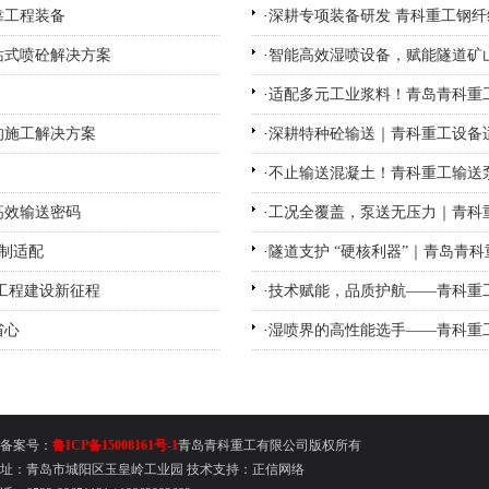
靠工程装备
·
深耕专项装备研发 青科重工钢
站式喷砼解决方案
·
智能高效湿喷设备，赋能隧道矿
·
适配多元工业浆料！青岛青科重
的施工解决方案
·
深耕特种砼输送｜青科重工设备
·
不止输送混凝土！青科重工输送
高效输送密码
·
工况全覆盖，泵送无压力｜青科
制适配
·
隧道支护 “硬核利器”｜青岛青
工程建设新征程
·
技术赋能，品质护航——青科重工
省心
·
湿喷界的高性能选手——青科重
备案号：
鲁ICP备15008161号-1
青岛青科重工有限公司版权所有
址：青岛市城阳区玉皇岭工业园
技术支持：
正信网络