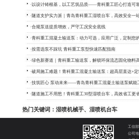
·
以设计铸根基，以工艺筑品质——青科重工匠心打造可
·
隧道支护实力派｜青岛青科重工湿喷台车，高效安全一
·
合规泵送提质增效，严守工况安全底线
·
青科重工混凝土输送泵：动力可选，应用广泛，定制您
·
按需选泵不踩坑 青科重工泵型快速匹配指南
·
绿色新赛道｜青科重工输送泵，解锁环保流态固化物料
·
破局施工难题！青科重工混凝土输送泵：超高层直达+定
·
技筑匠心 泵动未来——青岛青科重工混凝土输送泵赋能
·
隧道施工不用愁！青科重工30型湿喷台车，高效省工更
热门关键词：
湿喷机械手
、
湿喷机台车
工信部
公司地