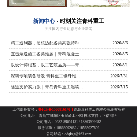
新闻中心
· 时刻关注青科重工
关注国内行业动态与企业新闻
·
精工造利器，硬核适配各类高强特种...
2026/8/6
·
直击泵送施工各类难题｜青科混凝土...
2026/8/5
·
以设计铸根基，以工艺筑品质——青...
2026/8/1
·
深耕专项装备研发 青科重工钢纤维...
2026/7/31
·
隧道支护实力派｜青岛青科重工湿喷...
2026/7/15
工信部备案号：
鲁ICP备15008161号-1
青岛青科重工有限公司版权所有
公司地址：青岛市城阳区玉皇岭工业园
技术支持：
正信网络
公司电话：0532-89651131 /
18863992682
服务咨询：18863992682 / 18563927892
公司邮箱：qdqkzg@163.com