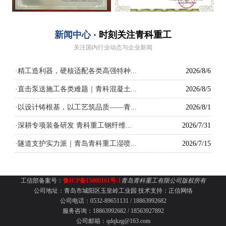
新闻中心
· 时刻关注青科重工
关注国内行业动态与企业新闻
·
精工造利器，硬核适配各类高强特种...
2026/8/6
·
直击泵送施工各类难题｜青科混凝土...
2026/8/5
·
以设计铸根基，以工艺筑品质——青...
2026/8/1
·
深耕专项装备研发 青科重工钢纤维...
2026/7/31
·
隧道支护实力派｜青岛青科重工湿喷...
2026/7/15
工信部备案号：
鲁ICP备15008161号-1
青岛青科重工有限公司版权所有
公司地址：青岛市城阳区玉皇岭工业园
技术支持：
正信网络
公司电话：0532-89651131 /
18863992682
服务咨询：18863992682 / 18563927892
公司邮箱：qdqkzg@163.com