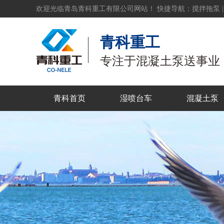
欢迎光临青岛青科重工有限公司网站！ 快捷导航：
搅拌拖泵
青科重工
专注于混凝土泵送事业
青科首页
湿喷台车
混凝土泵