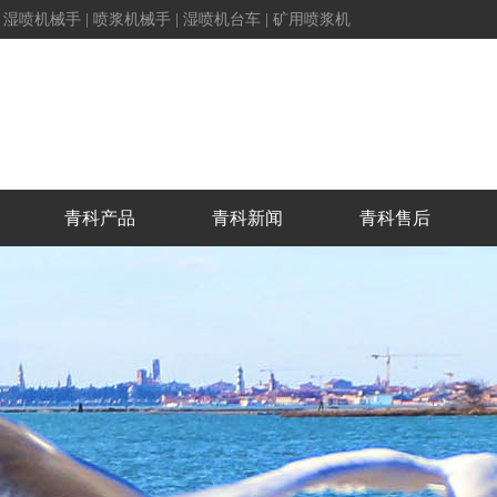
|
湿喷机械手
|
喷浆机械手
|
湿喷机台车
|
矿用喷浆机
青科产品
青科新闻
青科售后