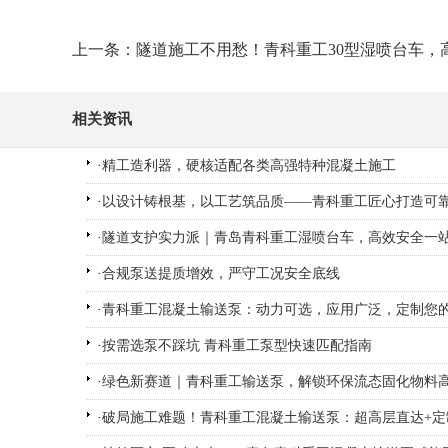
上一条：隧道施工不用愁！青科重工30型湿喷台车，
相关资讯
·
精工造利器，硬核适配各类高强特种混凝土施工
·
以设计铸根基，以工艺筑品质——青科重工匠心打造可
·
隧道支护实力派｜青岛青科重工湿喷台车，高效安全一
·
合规泵送提质增效，严守工况安全底线
·
青科重工混凝土输送泵：动力可选，应用广泛，定制您
·
按需选泵不踩坑 青科重工泵型快速匹配指南
·
绿色新赛道｜青科重工输送泵，解锁环保流态固化物料
·
破局施工难题！青科重工混凝土输送泵：超高层直达+定