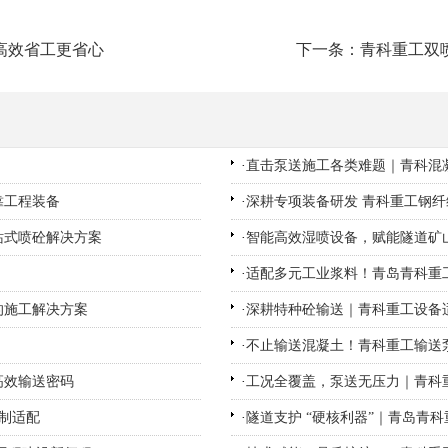
高效省工更省心
下一条：青科重工双
·
直击泵送施工各类难题｜青科混凝
靠工程装备
·
深耕专项装备研发 青科重工钢
站式喷砼解决方案
·
智能高效湿喷设备，赋能隧道矿
·
适配多元工业浆料！青岛青科重
的施工解决方案
·
深耕特种砼输送｜青科重工设备
·
不止输送混凝土！青科重工输送
高效输送密码
·
工况全覆盖，泵送无压力｜青科
制适配
·
隧道支护 “硬核利器”｜青岛青