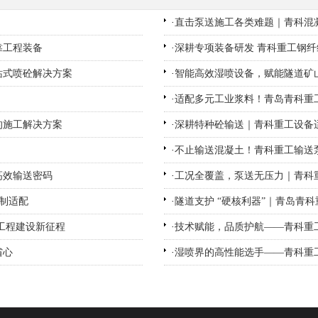
·
直击泵送施工各类难题｜青科混凝
靠工程装备
·
深耕专项装备研发 青科重工钢
站式喷砼解决方案
·
智能高效湿喷设备，赋能隧道矿
·
适配多元工业浆料！青岛青科重
的施工解决方案
·
深耕特种砼输送｜青科重工设备
·
不止输送混凝土！青科重工输送
高效输送密码
·
工况全覆盖，泵送无压力｜青科
制适配
·
隧道支护 “硬核利器”｜青岛青
工程建设新征程
·
技术赋能，品质护航——青科重工
省心
·
湿喷界的高性能选手——青科重