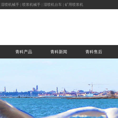
|
湿喷机械手
|
喷浆机械手
|
湿喷机台车
|
矿用喷浆机
青科产品
青科新闻
青科售后