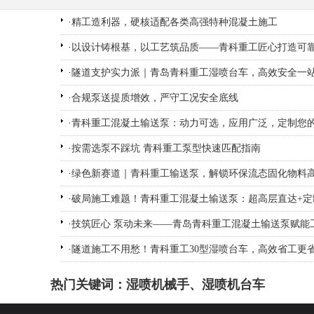
·
精工造利器，硬核适配各类高强特种混凝土施工
·
以设计铸根基，以工艺筑品质——青科重工匠心打造可
·
隧道支护实力派｜青岛青科重工湿喷台车，高效安全一
·
合规泵送提质增效，严守工况安全底线
·
青科重工混凝土输送泵：动力可选，应用广泛，定制您
·
按需选泵不踩坑 青科重工泵型快速匹配指南
·
绿色新赛道｜青科重工输送泵，解锁环保流态固化物料
·
破局施工难题！青科重工混凝土输送泵：超高层直达+定
·
技筑匠心 泵动未来——青岛青科重工混凝土输送泵赋能
·
隧道施工不用愁！青科重工30型湿喷台车，高效省工更
热门关键词：
湿喷机械手
、
湿喷机台车