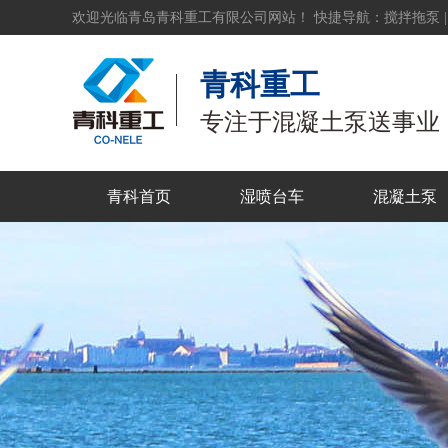
欢迎光临青岛青科重工有限公司网站！ 快捷导航：
搅拌拖泵
青科重工
专注于混凝土泵送事业
青科首页
湿喷台车
混凝土泵