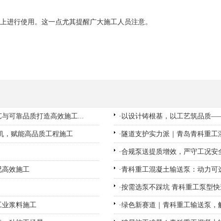
上进行使用。这一点尤其提醒广大施工人员注意。
可靠品质打造高效施工...
·
以设计铸根基，以工艺筑品质—
机，赋能高品质工程施工
·
隧道支护实力派｜青岛青科重工
·
合规泵送提质增效，严守工况安
况高效施工
·
青科重工混凝土输送泵：动力可
·
按需选泵不踩坑 青科重工泵型
工业浆料施工
·
绿色新赛道｜青科重工输送泵，