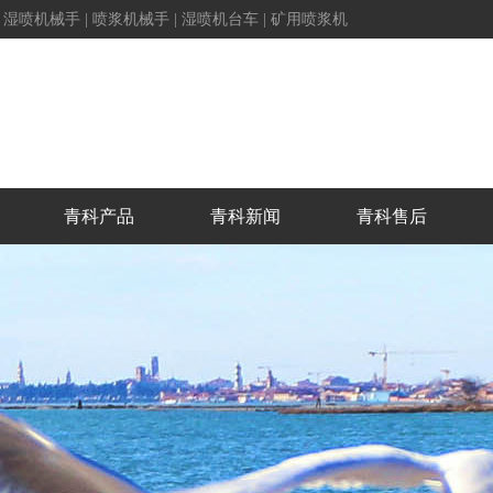
|
湿喷机械手
|
喷浆机械手
|
湿喷机台车
|
矿用喷浆机
青科产品
青科新闻
青科售后