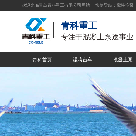
欢迎光临青岛青科重工有限公司网站！ 快捷导航：
搅拌拖泵
青科重工
专注于混凝土泵送事业
青科首页
湿喷台车
混凝土泵