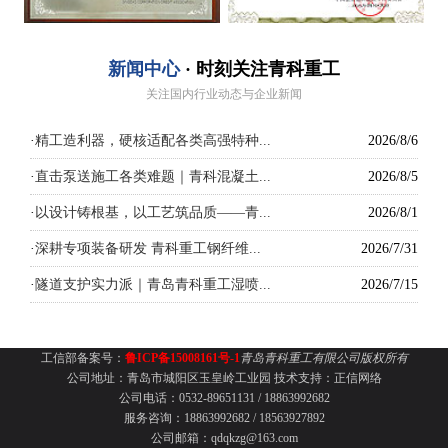
新闻中心
· 时刻关注青科重工
关注国内行业动态与企业新闻
·
精工造利器，硬核适配各类高强特种...
2026/8/6
·
直击泵送施工各类难题｜青科混凝土...
2026/8/5
·
以设计铸根基，以工艺筑品质——青...
2026/8/1
·
深耕专项装备研发 青科重工钢纤维...
2026/7/31
·
隧道支护实力派｜青岛青科重工湿喷...
2026/7/15
工信部备案号：
鲁ICP备15008161号-1
青岛青科重工有限公司版权所有
公司地址：青岛市城阳区玉皇岭工业园
技术支持：
正信网络
公司电话：0532-89651131 /
18863992682
服务咨询：18863992682 / 18563927892
公司邮箱：qdqkzg@163.com