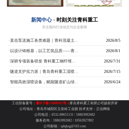
新闻中心
· 时刻关注青科重工
关注国内行业动态与企业新闻
·
直击泵送施工各类难题｜青科混凝土...
2026/8/5
·
以设计铸根基，以工艺筑品质——青...
2026/8/1
·
深耕专项装备研发 青科重工钢纤维...
2026/7/31
·
隧道支护实力派｜青岛青科重工湿喷...
2026/7/15
·
智能高效湿喷设备，赋能隧道矿山绿...
2026/6/24
工信部备案号：
鲁ICP备15008161号-1
青岛青科重工有限公司版权所有
公司地址：青岛市城阳区玉皇岭工业园
技术支持：
正信网络
公司电话：0532-89651131 /
18863992682
服务咨询：18863992682 / 18563927892
公司邮箱：qdqkzg@163.com