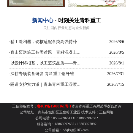
新闻中心
· 时刻关注青科重工
关注国内行业动态与企业新闻
·
精工造利器，硬核适配各类高强特种...
2026/8/6
·
直击泵送施工各类难题｜青科混凝土...
2026/8/5
·
以设计铸根基，以工艺筑品质——青...
2026/8/1
·
深耕专项装备研发 青科重工钢纤维...
2026/7/31
·
隧道支护实力派｜青岛青科重工湿喷...
2026/7/15
工信部备案号：
鲁ICP备15008161号-1
青岛青科重工有限公司版权所有
公司地址：青岛市城阳区玉皇岭工业园
技术支持：
正信网络
公司电话：0532-89651131 /
18863992682
服务咨询：18863992682 / 18563927892
公司邮箱：qdqkzg@163.com