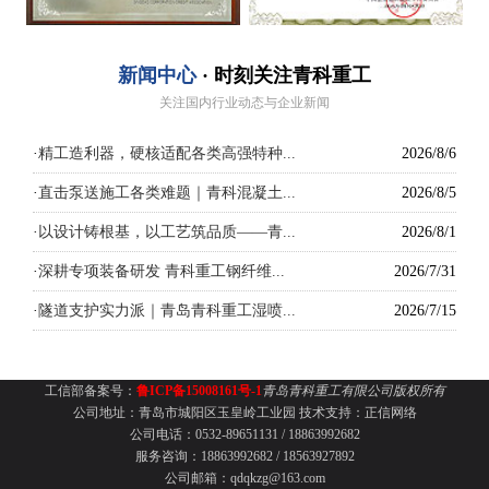
新闻中心
· 时刻关注青科重工
关注国内行业动态与企业新闻
·
精工造利器，硬核适配各类高强特种...
2026/8/6
·
直击泵送施工各类难题｜青科混凝土...
2026/8/5
·
以设计铸根基，以工艺筑品质——青...
2026/8/1
·
深耕专项装备研发 青科重工钢纤维...
2026/7/31
·
隧道支护实力派｜青岛青科重工湿喷...
2026/7/15
工信部备案号：
鲁ICP备15008161号-1
青岛青科重工有限公司版权所有
公司地址：青岛市城阳区玉皇岭工业园
技术支持：
正信网络
公司电话：0532-89651131 /
18863992682
服务咨询：18863992682 / 18563927892
公司邮箱：qdqkzg@163.com